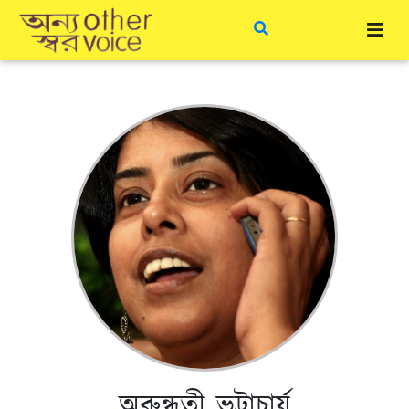
অরুন্ধতী ভট্টাচার্য