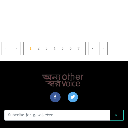
«
‹
1
2
3
4
5
6
7
›
»
GO