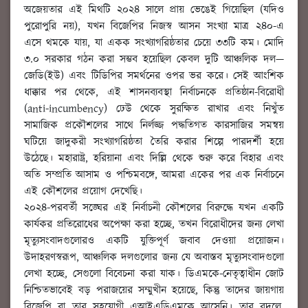
অজেয়তার এই মিথটি ২০২৪ সালে প্রায় ভেঙেই গিয়েছিল (যদিও
পুরোপুরি নয়), যখন বিজেপির নিজস্ব আসন সংখ্যা মাত্র ২৪০-এ
এসে থমকে যায়, যা একক সংখ্যাগরিষ্ঠতার চেয়ে ৩৩টি কম। মোদি
৩.০ সরকার গঠন করা সম্ভব হয়েছিল কেবল দুটি আঞ্চলিক দল—
জেডি(ইউ) এবং টিডিপির সমর্থনের ওপর ভর করে। সেই আংশিক
ধাক্কার পর থেকে, এই শাসনব্যবস্থা নির্বাচনকে প্রতিষ্ঠান-বিরোধী
(anti-incumbency) ঢেউ থেকে সুরক্ষিত রাখার এবং নিখুঁত
সামাজিক প্রকৌশলের সাথে নির্লজ্জ পদ্ধতিগত কারসাজির সমন্বয়
ঘটিয়ে জাদুকরী সংখ্যাগরিষ্ঠতা তৈরি করার শিল্পে পারদর্শী হয়ে
উঠেছে। মহারাষ্ট্র, হরিয়ানা এবং দিল্লি থেকে শুরু করে বিহার এবং
অতি সম্প্রতি আসাম ও পশ্চিমবঙ্গে, আমরা একের পর এক নির্বাচনে
এই কৌশলের প্রয়োগ দেখেছি।
২০২৪-পরবর্তী সঙ্ঘের এই নির্বাচনী কৌশলের বিরুদ্ধে যখন একটি
কার্যকর প্রতিরোধের অপেক্ষা করা হচ্ছে, তখন বিরোধীদের জন্য লেখা
মৃত্যুসংবাদগুলোরও একটি যুক্তিপূর্ণ জবাব দেওয়া প্রয়োজন।
উদাহরণস্বরূপ, আঞ্চলিক দলগুলোর জন্য যে অবাস্তব মৃত্যুসংবাদগুলো
লেখা হচ্ছে, সেগুলো বিবেচনা করা যাক। ডিএমকে-নেতৃত্বাধীন জোট
নিশ্চিতভাবেই বড় পরাজয়ের সম্মুখীন হয়েছে, কিন্তু তাদের জায়গায়
বিজেপি বা তার সহযোগী এআইএডিএমকে আসেনি। তার বদলে,