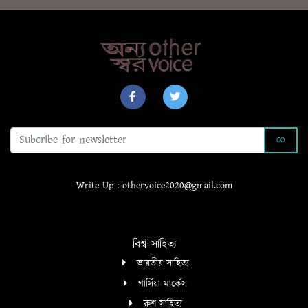
k
p
GO
Write Up : othervoice2020@gmail.com
বিশ্ব সাহিত্য
ভারতীয় সাহিত্য
গার্সিয়া মার্কেস
রুশ সাহিত্য