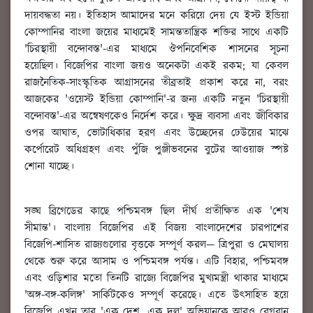
দায়বদ্ধতা নয়। ইতিহাস আমাদের মনে করিয়ে দেয় যে ইস্ট ইন্ডিয়া
কোম্পানির বাংলা জয়ের মাধ্যমেই সামন্ততান্ত্রিক শক্তির সাথে একটি
'চিরস্থায়ী বন্দোবস্ত'-এর মাধ্যমে ঔপনিবেশিক শাসনের সূচনা
হয়েছিল। বিজেপির বাংলা জয়ও অনেকটা একই রকম; যা কেবল
রাজনৈতিক-সাংস্কৃতিক আগ্রাসনের তীব্রতাই প্রকাশ করে না, বরং
আজকের 'ওয়েস্ট ইন্ডিয়া কোম্পানি'-র জন্য একটি নতুন 'চিরস্থায়ী
বন্দোবস্ত'-এর অন্বেষণকেও নির্দেশ করে। ক্ষুদ্র ব্যবসা এবং জীবিকার
ওপর আঘাত, ভোটাধিকার হরণ এবং উচ্ছেদের ঢেউয়ের মাঝে
কর্পোরেট অধিগ্রহণ এবং পুঁজি পুঞ্জীভবনের বুটের আওয়াজ স্পষ্ট
শোনা যাচ্ছে।
সঙ্ঘ ব্রিগেডের কাছে পশ্চিমবঙ্গ ছিল দীর্ঘ প্রতীক্ষিত এক 'শেষ
সীমান্ত'। বাংলায় বিজেপির এই বিজয় বাংলাদেশের চারপাশের
বিজেপি-শাসিত রাজ্যগুলোর বৃত্তকে সম্পূর্ণ করল— ত্রিপুরা ও মেঘালয়
থেকে শুরু করে আসাম ও পশ্চিমবঙ্গ পর্যন্ত। এটি বিহার, পশ্চিমবঙ্গ
এবং ওড়িশার মতো তিনটি রাজ্যে বিজেপির মুখ্যমন্ত্রী থাকার মাধ্যমে
'অঙ্গ-বঙ্গ-কলিঙ্গ' সার্কিটকেও সম্পূর্ণ করেছে। এতে উৎসাহিত হয়ে
বিজেপি এখন তার 'এক দেশ, এক দল' অভিযানকে আরও বেগবান