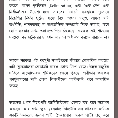
করবে। আসন পুনর্বিন্যাস (Delimitation) এবং 'এক দেশ, এক
নির্বাচন'-এর উদ্দেশ্য হলো ভারতের নির্বাচনী ব্যবস্থাকে দৃঢ়ভাবে
বিজেপির নির্মম মুঠোর মধ্যে নিয়ে আসা। তবুও, আমরা যদি
অর্থনীতি, শাসনব্যবস্থা বা আন্তর্জাতিক সম্পর্কের দিকে তাকাই, তবে
মোদি সরকার এখন তলানিতে গিয়ে ঠেকেছে। এমনকি এই শাসনের
সবচেয়ে বড় চাটুকাররাও এখন আর তা অস্বীকার করতে পারবেন না।
তাহলে সরকার এই বহুমুখী সংকটগুলো কীভাবে মোকাবিলা করছে?
এটি 'বুলডোজার' বোতামটি আরও জোরে টিপে ধরছে। উন্নত মজুরির
দাবিতে আন্দোলনরত শ্রমিকদের জেলে পুরছে। পরীক্ষার ফলাফল
পুনর্মূল্যায়নের দাবি তোলা শিক্ষার্থীদের 'পাকিস্তানি' বলে আখ্যায়িত
করছে।
ভারতের প্রধান বিচারপতি অ্যাক্টিভিস্টদের 'তেলাপোকা' বলে সম্বোধন
করছেন। আর যখন ক্ষুব্ধ যুবসমাজ ডিজিটালি এর প্রতিবাদ জানিয়ে
একটি 'ককরোচ জনতা পার্টি' (তেলাপোকা জনতা পার্টি) চালু করে