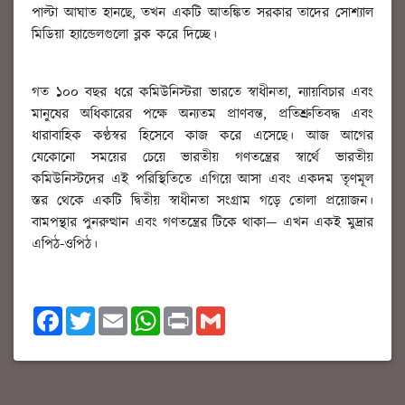
পাল্টা আঘাত হানছে, তখন একটি আতঙ্কিত সরকার তাদের সোশ্যাল
মিডিয়া হ্যান্ডেলগুলো ব্লক করে দিচ্ছে।
গত ১০০ বছর ধরে কমিউনিস্টরা ভারতে স্বাধীনতা, ন্যায়বিচার এবং
মানুষের অধিকারের পক্ষে অন্যতম প্রাণবন্ত, প্রতিশ্রুতিবদ্ধ এবং
ধারাবাহিক কণ্ঠস্বর হিসেবে কাজ করে এসেছে। আজ আগের
যেকোনো সময়ের চেয়ে ভারতীয় গণতন্ত্রের স্বার্থে ভারতীয়
কমিউনিস্টদের এই পরিস্থিতিতে এগিয়ে আসা এবং একদম তৃণমূল
স্তর থেকে একটি দ্বিতীয় স্বাধীনতা সংগ্রাম গড়ে তোলা প্রয়োজন।
বামপন্থার পুনরুত্থান এবং গণতন্ত্রের টিকে থাকা— এখন একই মুদ্রার
এপিঠ-ওপিঠ।
F
T
E
W
P
G
a
w
m
h
r
m
c
i
a
a
i
a
e
t
i
t
n
i
b
t
l
s
t
l
o
e
A
o
r
p