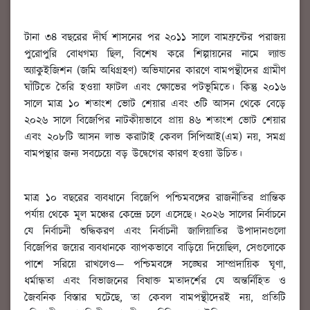
টানা ৩৪ বছরের দীর্ঘ শাসনের পর ২০১১ সালে বামফ্রন্টের পরাজয়
পুরোপুরি বোধগম্য ছিল, বিশেষ করে শিল্পায়নের নামে ল্যান্ড
অ্যাকুইজিশন (জমি অধিগ্রহণ) অভিযানের কারণে বামপন্থীদের গ্রামীণ
ঘাঁটিতে তৈরি হওয়া ফাটল এবং ক্ষোভের পটভূমিতে। কিন্তু ২০১৬
সালে মাত্র ১০ শতাংশ ভোট শেয়ার এবং ৩টি আসন থেকে বেড়ে
২০২৬ সালে বিজেপির নাটকীয়ভাবে প্রায় ৪৬ শতাংশ ভোট শেয়ার
এবং ২০৮টি আসন লাভ করাটাই কেবল সিপিআই(এম) নয়, সমগ্র
বামপন্থার জন্য সবচেয়ে বড় উদ্বেগের কারণ হওয়া উচিত।
মাত্র ১০ বছরের ব্যবধানে বিজেপি পশ্চিমবঙ্গের রাজনীতির প্রান্তিক
পর্যায় থেকে মূল মঞ্চের কেন্দ্রে চলে এসেছে। ২০২৬ সালের নির্বাচনে
যে নির্বাচনী শুদ্ধিকরণ এবং নির্বাচনী জালিয়াতির উপাদানগুলো
বিজেপির জয়ের ব্যবধানকে ব্যাপকভাবে বাড়িয়ে দিয়েছিল, সেগুলোকে
পাশে সরিয়ে রাখলেও— পশ্চিমবঙ্গে সঙ্ঘের সাম্প্রদায়িক ঘৃণা,
ধর্মান্ধতা এবং বিভাজনের বিষাক্ত মতাদর্শের যে অন্তর্নিহিত ও
জৈবনিক বিস্তার ঘটেছে, তা কেবল বামপন্থীদেরই নয়, প্রতিটি