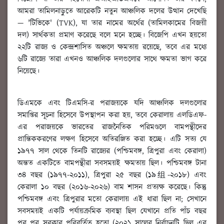
আমরা তামিলনাড়ুতে আরেকটি নতুন আঞ্চলিক দলের উত্থান দেখেছি
— 'টিভিকে' (TVK), যা তার নামের অর্থের (তামিলকামের বিজয়ী
দল) সার্থকতা প্রমাণ করেছে বলে মনে হচ্ছে। বিজেপি এখন হয়তো
২২টি রাজ্য ও কেন্দ্রশাসিত অঞ্চলে ক্ষমতায় রয়েছে, তবে এর মধ্যে
৬টি রাজ্যে তারা এখনও আঞ্চলিক দলগুলোর সাথে ক্ষমতা ভাগ করে
নিয়েছে।
ডিএমকে এবং টিএমসি-র পরাজয়কে যদি আঞ্চলিক দলগুলোর
সমাপ্তির সূচনা হিসেবে উপস্থাপন করা হয়, তবে কেরালায় এলডিএফ-
এর পরাজয়কে ভারতের রাজনৈতিক পরিমণ্ডলে বামপন্থীদের
প্রান্তিককরণের লক্ষণ হিসেবে অতিরঞ্জিত করা হচ্ছে। এটি সত্য যে
১৯৭৭ সাল থেকে তিনটি রাজ্যের (পশ্চিমবঙ্গ, ত্রিপুরা এবং কেরালা)
অন্তত একটিতে বামপন্থীরা সবসময়ই ক্ষমতায় ছিল। পশ্চিমবঙ্গ টানা
৩৪ বছর (১৯৭৭-২০১১), ত্রিপুরা ২৫ বছর (১৯组-২০১৮) এবং
কেরালা ১০ বছর (২০১৬-২০২৬) বাম শাসন প্রত্যক্ষ করেছে। কিন্তু
পশ্চিমবঙ্গ এবং ত্রিপুরার মতো কেরালায় এই ধারা ছিল না; সেখানে
সবসময়ই একটি পর্যায়ক্রমিক ব্যবস্থা ছিল যেখানে প্রতি পাঁচ বছর
পর পর সরকার পরিবর্তিত হতো (২০২১ সালের নির্বাচনটি ছিল এর