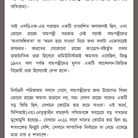
ব্যতিক্রম)।
তাই এলডিএফ-এর পরাজয় একটি প্রত্যাশিত ফলাফলই ছিল, এবং
কোনো রাজ্যে বামপন্থী সরকার নেই বলেই বামপন্থীদের
'অপ্রাসঙ্গিকতা' বা 'অচল হয়ে যাওয়া' নিয়ে কথা বলাটা একেবারেই
হাস্যকর। ভারতের যেকোনো রাজ্যে কংগ্রেস-বহির্ভূত প্রথম
রাজনৈতিক ধারা হিসেবে কমিউনিস্টরাই ক্ষমতায় এসেছিল, কিন্তু
১৯৭৭ সাল পর্যন্ত বামপন্থীদের মূলত একটি আন্দোলন-ভিত্তিক
বিরোধী ধারা হিসেবেই দেখা হতো।
নির্বাচনী পরিভাষায় বলতে গেলে, বামপন্থীদের জন্য উদ্বেগের বিষয়
কোনো রাজ্যে ক্ষমতা হারানো নয়, বরং যেসব রাজ্যে তাদের একটি
বড় ভিত্তি ছিল, সেখানে ভোটের হার কমে যাওয়া। এই অর্থে,
সিপিআই(এম)-নেতৃত্বাধীন বামফ্রন্ট পশ্চিমবঙ্গে সবচেয়ে বড় পতনের
মুখোমুখি হয়েছে— যেখানে ২০১১ সালে তাদের ভোটের হার ছিল ৪১
শতাংশের কিছুটা বেশি, সেখানে সাম্প্রতিক নির্বাচনে তা নেমে এসেছে
মাত্র প্রায় ৫ শতাংশে।