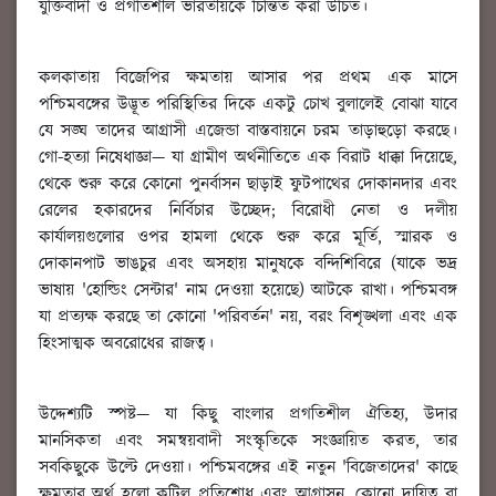
যুক্তিবাদী ও প্রগতিশীল ভারতীয়কে চিন্তিত করা উচিত।
কলকাতায় বিজেপির ক্ষমতায় আসার পর প্রথম এক মাসে
পশ্চিমবঙ্গের উদ্ভূত পরিস্থিতির দিকে একটু চোখ বুলালেই বোঝা যাবে
যে সঙ্ঘ তাদের আগ্রাসী এজেন্ডা বাস্তবায়নে চরম তাড়াহুড়ো করছে।
গো-হত্যা নিষেধাজ্ঞা— যা গ্রামীণ অর্থনীতিতে এক বিরাট ধাক্কা দিয়েছে,
থেকে শুরু করে কোনো পুনর্বাসন ছাড়াই ফুটপাথের দোকানদার এবং
রেলের হকারদের নির্বিচার উচ্ছেদ; বিরোধী নেতা ও দলীয়
কার্যালয়গুলোর ওপর হামলা থেকে শুরু করে মূর্তি, স্মারক ও
দোকানপাট ভাঙচুর এবং অসহায় মানুষকে বন্দিশিবিরে (যাকে ভদ্র
ভাষায় 'হোল্ডিং সেন্টার' নাম দেওয়া হয়েছে) আটকে রাখা। পশ্চিমবঙ্গ
যা প্রত্যক্ষ করছে তা কোনো 'পরিবর্তন' নয়, বরং বিশৃঙ্খলা এবং এক
হিংসাত্মক অবরোধের রাজত্ব।
উদ্দেশ্যটি স্পষ্ট— যা কিছু বাংলার প্রগতিশীল ঐতিহ্য, উদার
মানসিকতা এবং সমন্বয়বাদী সংস্কৃতিকে সংজ্ঞায়িত করত, তার
সবকিছুকে উল্টে দেওয়া। পশ্চিমবঙ্গের এই নতুন 'বিজেতাদের' কাছে
ক্ষমতার অর্থ হলো কুটিল প্রতিশোধ এবং আগ্রাসন, কোনো দায়িত্ব বা