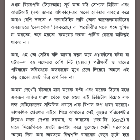
প্রধান বিচারপতি (সিজেআই) সূর্য কান্ত যদি সোশ্যাল মিডিয়া এবং
আরটিআই (তথ্য জানার অধিকার)-এর মতো হাতিয়ার ব্যবহার করে
আরও বেশি স্বচ্ছতা ও জবাবদিহির দাবি তোলা আন্দোলনকারীদের
অবজ্ঞাভরে 'তেলাপোকা' (ককরোচ) বা 'পরজীবী'র মতো শব্দে ভূষিত
না করতেন, তবে হয়তো 'ককরোচ জনতা পার্টি'র কোনো অস্তিত্বই
থাকত না।
আর, এই তো সেদিন যদি আবার নতুন করে প্রশ্নফাঁসের ঘটনা না
ঘটত—যা ২২ লক্ষেরও বেশি নিট (NEET) পরীক্ষার্থী ও তাদের
পরিবারের ভবিষ্যৎকে অন্ধকারের মুখে ঠেলে দিয়েছে—তাহলে এই
ঝড় হয়তো এতটা তীব্র রূপ নিত না।
আমরা দেখেছি কীভাবে মাত্র কয়েক ঘণ্টা এবং কয়েক দিনের মধ্যে
একজন ব্যক্তির ধারণা থেকে শুরু হওয়া এই ডিজিটাল বিদ্রোহ লক্ষ
লক্ষ নেটিজেনদের সম্মিলিত প্রয়াসে এক বিশাল রূপ ধারণ করেছে।
তাৎক্ষণিক প্রেরণার বাইরে গিয়ে আমাদের সেই বৃহত্তর পরিবেশটার
দিকেও নজর দেওয়া দরকার, যা ভারতের 'জেন-জি' (GenZ)-র
মাঝে সিজেপি-কে এতটা জনপ্রিয় করে তুলেছে। মোদী সরকারের
'আচ্ছে দিন' আর ভারতকে বিশ্বশক্তি বানানোর বেলুন ফুটো হয়ে