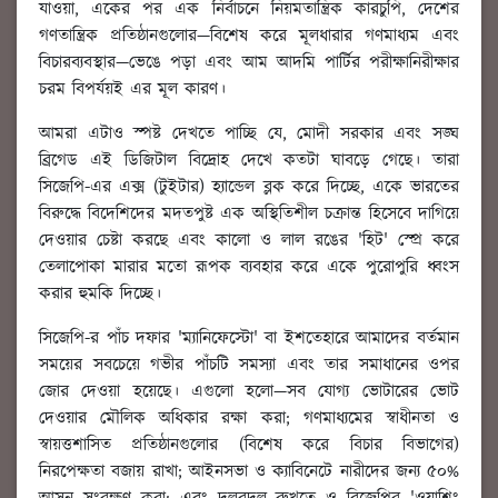
যাওয়া, একের পর এক নির্বাচনে নিয়মতান্ত্রিক কারচুপি, দেশের
গণতান্ত্রিক প্রতিষ্ঠানগুলোর—বিশেষ করে মূলধারার গণমাধ্যম এবং
বিচারব্যবস্থার—ভেঙে পড়া এবং আম আদমি পার্টির পরীক্ষানিরীক্ষার
চরম বিপর্যয়ই এর মূল কারণ।
আমরা এটাও স্পষ্ট দেখতে পাচ্ছি যে, মোদী সরকার এবং সঙ্ঘ
ব্রিগেড এই ডিজিটাল বিদ্রোহ দেখে কতটা ঘাবড়ে গেছে। তারা
সিজেপি-এর এক্স (টুইটার) হ্যান্ডেল ব্লক করে দিচ্ছে, একে ভারতের
বিরুদ্ধে বিদেশিদের মদতপুষ্ট এক অস্থিতিশীল চক্রান্ত হিসেবে দাগিয়ে
দেওয়ার চেষ্টা করছে এবং কালো ও লাল রঙের 'হিট' স্প্রে করে
তেলাপোকা মারার মতো রূপক ব্যবহার করে একে পুরোপুরি ধ্বংস
করার হুমকি দিচ্ছে।
সিজেপি-র পাঁচ দফার 'ম্যানিফেস্টো' বা ইশতেহারে আমাদের বর্তমান
সময়ের সবচেয়ে গভীর পাঁচটি সমস্যা এবং তার সমাধানের ওপর
জোর দেওয়া হয়েছে। এগুলো হলো—সব যোগ্য ভোটারের ভোট
দেওয়ার মৌলিক অধিকার রক্ষা করা; গণমাধ্যমের স্বাধীনতা ও
স্বায়ত্তশাসিত প্রতিষ্ঠানগুলোর (বিশেষ করে বিচার বিভাগের)
নিরপেক্ষতা বজায় রাখা; আইনসভা ও ক্যাবিনেটে নারীদের জন্য ৫০%