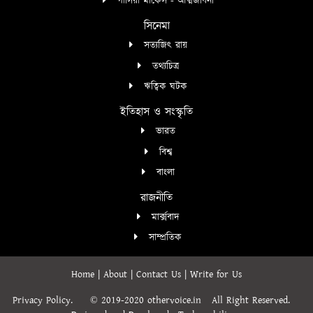
গার্সিয়া মার্কেস - আত্মজীবনী
সিনেমা
সত্যজিৎ রায়
তথ্যচিত্র
ঋত্বিক ঘটক
ইতিহাস ও সংস্কৃতি
ভারত
বিশ্ব
বাংলা
রাজনীতি
মার্ক্সবাদ
সাম্প্রতিক
Home
|
About
|
Contact Us
|
Write for Us
Privacy Policy.
© 2019-2020 othervoice.in
All Right Reserved.