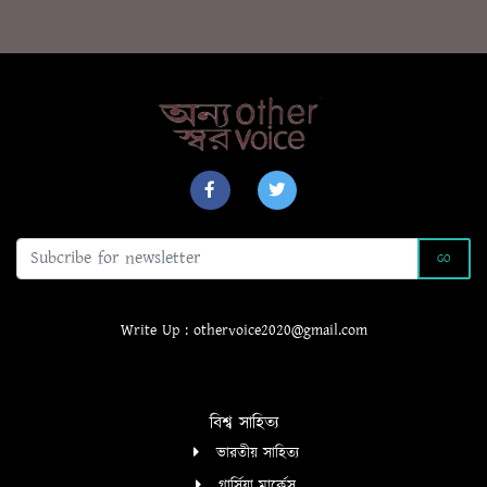
o
e
A
o
r
p
k
p
GO
Write Up : othervoice2020@gmail.com
বিশ্ব সাহিত্য
ভারতীয় সাহিত্য
গার্সিয়া মার্কেস