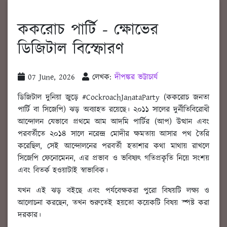
ককরোচ পার্টি - ক্ষোভের
ডিজিটাল বিস্ফোরণ
07 June, 2026
লেখক:
দীপঙ্কর ভট্টাচার্য
ডিজিটাল দুনিয়া জুড়ে #CockroachJanataParty (ককরোচ জনতা
পার্টি বা সিজেপি) ঝড় অব্যাহত রয়েছে। ২০১১ সালের দুর্নীতিবিরোধী
আন্দোলন যেভাবে প্রথমে আম আদমি পার্টির (আপ) উত্থান এবং
পরবর্তীতে ২০১৪ সালে নরেন্দ্র মোদীর ক্ষমতায় আসার পথ তৈরি
করেছিল, সেই আন্দোলনের পরবর্তী হতাশার কথা মাথায় রাখলে
সিজেপি ফেনোমেনন, এর প্রভাব ও ভবিষ্যৎ গতিপ্রকৃতি নিয়ে সংশয়
এবং বিতর্ক হওয়াটাই স্বাভাবিক।
যখন এই ঝড় বইছে এবং পর্যবেক্ষকরা পুরো বিষয়টি লক্ষ্য ও
আলোচনা করছেন, তখন শুরুতেই হয়তো কয়েকটি বিষয় স্পষ্ট করা
দরকার।