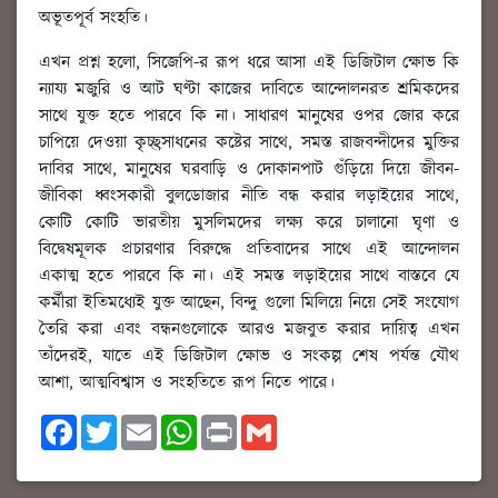
অভূতপূর্ব সংহতি।
এখন প্রশ্ন হলো, সিজেপি-র রূপ ধরে আসা এই ডিজিটাল ক্ষোভ কি
ন্যায্য মজুরি ও আট ঘণ্টা কাজের দাবিতে আন্দোলনরত শ্রমিকদের
সাথে যুক্ত হতে পারবে কি না। সাধারণ মানুষের ওপর জোর করে
চাপিয়ে দেওয়া কৃচ্ছ্রসাধনের কষ্টের সাথে, সমস্ত রাজবন্দীদের মুক্তির
দাবির সাথে, মানুষের ঘরবাড়ি ও দোকানপাট গুঁড়িয়ে দিয়ে জীবন-
জীবিকা ধ্বংসকারী বুলডোজার নীতি বন্ধ করার লড়াইয়ের সাথে,
কোটি কোটি ভারতীয় মুসলিমদের লক্ষ্য করে চালানো ঘৃণা ও
বিদ্বেষমূলক প্রচারণার বিরুদ্ধে প্রতিবাদের সাথে এই আন্দোলন
একাত্ম হতে পারবে কি না। এই সমস্ত লড়াইয়ের সাথে বাস্তবে যে
কর্মীরা ইতিমধ্যেই যুক্ত আছেন, বিন্দু গুলো মিলিয়ে নিয়ে সেই সংযোগ
তৈরি করা এবং বন্ধনগুলোকে আরও মজবুত করার দায়িত্ব এখন
তাঁদেরই, যাতে এই ডিজিটাল ক্ষোভ ও সংকল্প শেষ পর্যন্ত যৌথ
আশা, আত্মবিশ্বাস ও সংহতিতে রূপ নিতে পারে।
F
T
E
W
P
G
a
w
m
h
r
m
c
i
a
a
i
a
e
t
i
t
n
i
b
t
l
s
t
l