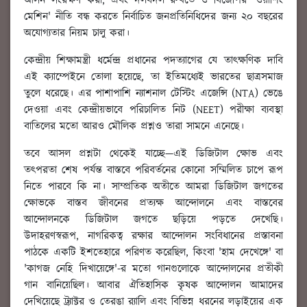
আসন সংরক্ষণ করা; এবং দলবদল রুখতে ও বিজেপির 'ওয়াশিং
মেশিন' নীতি বন্ধ করতে নির্বাচিত জনপ্রতিনিধিদের জন্য ২০ বছরের
অযোগ্যতার নিয়ম চালু করা।
কেন্দ্রীয় শিক্ষামন্ত্রী ধর্মেন্দ্র প্রধানের পদত্যাগের যে তাৎক্ষণিক দাবি
এই ক্যাম্পেইনে তোলা হয়েছে, তা ইতিমধ্যেই ভারতের ছাত্রসমাজ
তুলে ধরেছে। এর পাশাপাশি ন্যাশনাল টেস্টিং এজেন্সি (NTA) ভেঙে
দেওয়া এবং কেন্দ্রীয়ভাবে পরিচালিত নিট (NEET) পরীক্ষা ব্যবস্থা
বাতিলের মতো আরও মৌলিক প্রশ্নও তারা সামনে এনেছে।
তবে আসল প্রশ্নটা থেকেই যাচ্ছে—এই ডিজিটাল ক্ষোভ এবং
তৎপরতা শেষ পর্যন্ত বাস্তবে পরিবর্তনের কোনো সম্মিলিত চাপে রূপ
নিতে পারবে কি না। সাম্প্রতিক অতীতে আমরা ডিজিটাল জগতের
ক্ষোভকে বাস্তব জীবনের প্রত্যক্ষ আন্দোলনে এবং বাস্তবের
আন্দোলনকে ডিজিটাল জগতে ছড়িয়ে পড়তে দেখেছি।
উদাহরণস্বরূপ, নাগরিকত্ব রক্ষার আন্দোলন সংবিধানের প্রস্তাবনা
পাঠকে একটি ইশতেহারে পরিণত করেছিল, কিংবা 'হাম দেখেঙ্গে' বা
'কাগজ নেহি দিখায়েঙ্গে'-র মতো গানগুলোকে আন্দোলনের প্রতীকী
গান বানিয়েছিল। আবার ঐতিহাসিক কৃষক আন্দোলন আমাদের
দেখিয়েছে ট্র্যাক্টর ও তেরঙা র‍্যালি এবং বিভিন্ন ধরনের লড়াইয়ের এক