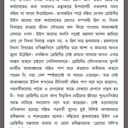
এই উপন্যাস প্রথম প্রকাশের সময় উইল জাল করায় রোহিণীর
অর্থলোভের কথা থাকলেও গ্রন্থাকারে উপন্যাসটি প্রকাশের সময়
বঙ্কিম তা বদলে দিয়েছিলেন। রূপান্তরিত পাঠে বঙ্কিম দেখান রোহিণীর
উইল জালের সঙ্গে অর্থলোভের কোনও সম্পর্কই ছিল না, বিধবা
বিবাহের মাধ্যমে জীবন যৌবনের স্বাদ ফিরে পাওয়ার আকাঙ্ক্ষাই
সেখানে প্রবল। উইল জালের অনতি পরেই হরলাল অবশ্য জানিয়ে
দেয় সে বিধবা বিবাহে প্রস্তুত নয়, এ ছিল তার ছলনামাত্র। হরলালের
বিধবা বিবাহের প্রতিশ্রুতিতে রোহিণীর মনে আশা ও কামনার আগুন
জ্বলে উঠেছিল। প্রবঞ্চিতা রোহিণীর সেই কামনা বাসনার আগুন এবার
আশ্রয় করতে চাইলো গোবিন্দলালকে। রোহিণীর যৌনতাকাতর যুবতী
মনটির আকাঙ্ক্ষাকে বঙ্কিম পাপ মনে করলেও অস্বীকার করতে
পারেন নি, বরং বেশ স্পষ্টভাবেই তা সামনে এনেছেন। তার সেই
আকাঙ্ক্ষাকে উনিশ শতকের নীতিবাদী বঙ্কিম পাপ বলে মনে করলেও,
পরবর্তীকালের পাঠক ও লেখকেরা তাকে সেভাবে দেখতে প্রস্তুত হন
নি। তারা রোহিণীর মতো ভাগ্য বিড়ম্বিত নারীদের জীবনে পুনঃপ্রতিষ্ঠার
সমস্ত দাবিকে যথাযোগ্য বলে মনে করেছেন। সেই মনোভাবের
প্রতিফলন রয়েছে বঙ্কিম পরবর্তী যুগের দুই বিশিষ্ট আখ্যানকার
রবীন্দ্রনাথ ও শরৎচন্দ্রের রচনায়। বঙ্কিমের কৃষ্ণকান্তের উইল এর
রোহিণীর যন্ত্রণাকে মাথায় না রেখে রবীন্দ্রনাথের ‘চোখের বালি’র