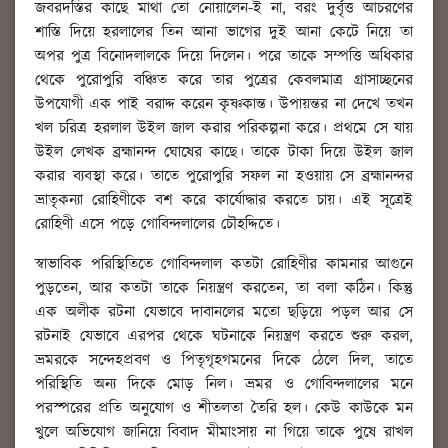
জবরদস্তির কাছে মাথা তো নোয়ালেন-ই না, বরং দুর্বৃত্ত আচরণের
শাস্তি দিয়ে হরলালের তিন আনা ভাগের দুই আনা কেটে নিয়ে তা
অপর পুত্র বিনোদলালকে দিয়ে দিলেন। পরে তাকে সম্পত্তি অধিকার
থেকে পুরোপুরি বঞ্চিত করে তার পুত্রের কেবলমাত্র গ্রাসাচ্ছনের
উপযোগী এক পাই বরাদ্দ করেন কৃষ্ণকান্ত। উপায়ন্তর না দেখে তখন
খল চরিত্র হরলাল উইল জাল করার পরিকল্পনা করে। প্রথমে সে যায়
উইল লেখক ব্রহ্মানন্দ ঘোষের কাছে। তাকে টাকা দিয়ে উইল জাল
করার ব্যবস্থা করে। তাতে পুরোপুরি সফল না হওয়ায় সে ব্রহ্মানন্দর
ভ্রাতৃকন্যা রোহিণীকে বশ করে কার্যোদ্ধার করতে চায়। এই সূত্রেই
রোহিণী এসে পড়ে গোবিন্দলালের চৌহদ্দিতে।
স্বাভাবিক পরিস্থিতিতে গোবিন্দলাল কতটা রোহিণীর কামনার আগুনে
পুড়তেন, আর কতটা তাকে নিয়ন্ত্রণ করতেন, তা বলা কঠিন। কিন্তু
এক অলীক রটনা যেভাবে দাবানলের মতো ছড়িয়ে পড়ল আর সে
রটনাই যেভাবে এরপর থেকে ঘটনাকে নিয়ন্ত্রণ করতে শুরু করল,
ভ্রমরকে সন্দেহপ্রবণ ও পিতৃগৃহগমনের দিকে ঠেলে দিল, তাতে
পরিস্থিতি অন্য দিকে মোড় নিল। ভ্রমর ও গোবিন্দলালের মনে
পরস্পরের প্রতি অনুযোগ ও শীতলতা তৈরি হল। কেউ কাউকে মন
খুলে অভিযোগ জানিয়ে বিবাদ মীমাংসায় না গিয়ে তাকে পুষে রাখল