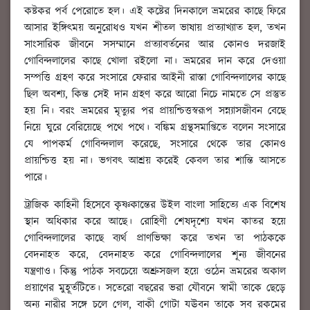
কষ্টকর পর্ব পেরোতে হল। এই কষ্টের দিনকালে ভ্রমরের কাছে ফিরে
আসার ইঙ্গিৎময় অনুরোধও যখন শীতল ভাষায় প্রত্যাখ্যাত হল, তখন
সাংসারিক জীবনে সসম্মানে প্রত্যাবর্তনের আর কোনও দরজাই
গোবিন্দলালের কাছে খোলা রইলো না। ভ্রমরের দান করে দেওয়া
সম্পত্তি গ্রহণ করে সংসারে ফেরার আইনী রাস্তা গোবিন্দলালের কাছে
ছিল অবশ্য, কিন্ত সেই দান গ্রহণ করে আরো নিচে নামতে সে প্রস্তুত
হয় নি। বরং ভ্রমরের মৃত্যুর পর প্রায়শ্চিত্তস্বরূপ সন্ন্যাসজীবন বেছে
নিয়ে ঘুরে বেরিয়েছে পথে পথে। বঙ্কিম গ্রন্থসমাপ্তিতে বলেন সংসারে
যে পাপকর্ম গোবিন্দলাল করেছে, সংসারে থেকে তার কোনও
প্রায়শ্চিত্ত হয় না। ভগবৎ আশ্রয় করেই কেবল তার শান্তি আসতে
পারে।
ট্রাজিক কাহিনী হিসেবে কৃষ্ণকান্তের উইল বাংলা সাহিত্যে এক বিশেষ
স্থান অধিকার করে আছে। রোহিণী শেষদৃশ্যে যখন কাতর হয়ে
গোবিন্দলালের কাছে ব্যর্থ প্রাণভিক্ষা করে তখন তা পাঠককে
বেদনাহত করে, বেদনাহত করে গোবিন্দলালের শূন্য জীবনের
যন্ত্রণাও। কিন্তু পাঠক সবচেয়ে অশ্রুসজল হয়ে ওঠেন ভ্রমরের অকাল
প্রয়াণের মুহূর্তটিতে। সতেরো বছরের ভরা যৌবনে স্বামী তাকে ছেড়ে
অন্য নারীর সঙ্গে চলে গেল, বাকী গোটা যঊবন তাকে সব রকমের