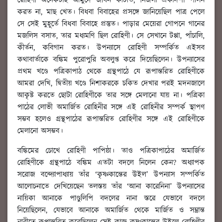
রোহিণী অনেকটাই আমুদে জীবন কাটাত, নির্জলা একাদশী পালন
করত না, মাছ খেত। বিধবা বিবাহের প্রসঙ্গে জানিয়েছিল পাত্র পেলে
সে সেই মুহূর্তে বিধবা বিবাহে প্রস্তুত। পাড়ার মেয়েরা গোপনে গানের
মজলিস বসাত, তার মধ্যমণি ছিল রোহিণী। সে সেখানে টপ্পা, পাঁচালি,
কীর্তন, কবিগান করত। উপন্যাসে রোহিণী সম্পর্কিত এইসব
কথাবার্তাকে বঙ্কিম পুরোপুরি অবলুপ্ত করে দিয়েছিলেন। উপন্যাসের
প্রথম খণ্ডে পত্রিকাপাঠ থেকে গ্রন্থপাঠে যে রূপান্তরিত রোহিণীকে
আমরা দেখি, দ্বিতীয় খণ্ডে নিশাকরকে চকিত দেখার পরই মদনজালে
আকৃষ্ট করতে ছোটা রোহিণীকে তার সঙ্গে মেলানো যায় না। পত্রিকা
পাঠের লোভী অমার্জিত রোহিনীর সঙ্গে এই রোহিনীর সম্পর্ক স্থাপণ
সম্ভব হলেও গ্রন্থপাঠের রূপান্তরিত রোহিণীর সঙ্গে এই রোহিণীকে
মেলানো অসম্ভব।
বঙ্কিমের চোখে রোহিণী পাপিষ্ঠা। তাও পত্রিকাপাঠের অমার্জিত
রোহিণীকে গ্রন্থপাঠে বঙ্কিম এতটা বদলে নিলেন কেন? অধ্যাপক
সরোজ বন্দ্যোপাধ্যায় তাঁর ‘কৃষ্ণকান্তের উইল’ উপন্যাস সম্পর্কিত
আলোচনাতে দেখিয়েছেন তলস্তয় তাঁর ‘আনা কারেনিনা’ উপন্যাসের
নায়িকা আনাকে পাণ্ডুলিপি বদলের নানা স্তরে যেভাবে বদলে
নিয়েছিলেন, যেভাবে আনাকে অমার্জিত থেকে মার্জিত ও সম্ভ্রান্ত