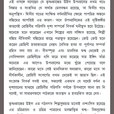
এই প্রসঙ্গে বলেছেন যে কৃষ্ণকান্তের উইল উপন্যাসের প্রথম খণ্ডে
বিস্তার ও সংহতির যে সার্থক মেলবন্ধন রয়েছে, তা দ্বিতীয় খণ্ডে
অনুপস্থিত। দ্বিতীয় খণ্ডের সংক্ষিপ্ত বর্ণনারীতির ক্ষেত্রে পাপচিত্র অঙ্কনে
বঙ্কিমের আপত্তিই এর কারণ। তবে ঔপন্যাসিকের এই দৃষ্টিভঙ্গীর
কারণেই রোহিণীর পরিণতি দৃশ্য সম্পর্কে বিতর্ক ঘনীভূত হয়ে উঠেছে।
অনেকে মনে করেছেন এখানে শিল্পের ন্যায় লঙ্ঘিত হয়েছে, শিল্পী
বঙ্কিম নীতিবাদী বঙ্কিমের কাছে পরাভূত হয়েছেন। কেউ কেউ মনে
করেন রোহিণী হত্যাকাণ্ডকে নেহাৎ নৈতিক হত্যা বা পূর্বাপর সম্পর্ক
রহিত বলা যায় না। বীতস্পৃহা এবং মানসিক দ্বন্দ্ব থেকেই যে
গোবিন্দলাল রোহিণীকে গুলি করে হত্যা করেছে তার ইঙ্গিৎ তাঁরা
অনেকে এর আগেও উপন্যাসের মধ্যে খুঁজে পেয়েছে বলে
জানিয়েছেন। কারো মতে সেই মানসিকতা সদ্যজাত, কারো মতে তা
দীর্ঘকালীন, রোহিণী সংসর্গের প্রথম থেকেই তা জাগ্রত ছিল। এই
সংক্রান্ত বিতর্ক যতই থাক, সকলেই একমত যে যথেষ্ট বর্ণনা ও
দৃশ্যায়নের মাধ্যমে রোহিণীর পরিণতি পর্বকে উপন্যাসে আনা হয় নি
বলেই, তা সাধারণভাবে পাঠককে অপ্রস্তুত ও হতচকিত করে দেয়।
কৃষ্ণকান্তের উইল এর গঠনগত শিল্পসুষমার মতোই প্রশংসিত হয়েছে
এর চরিত্রায়ন ও চরিত্র পাত্রদের মনস্তাত্ত্বিক দ্বন্দ্ব। বিষবৃক্ষের