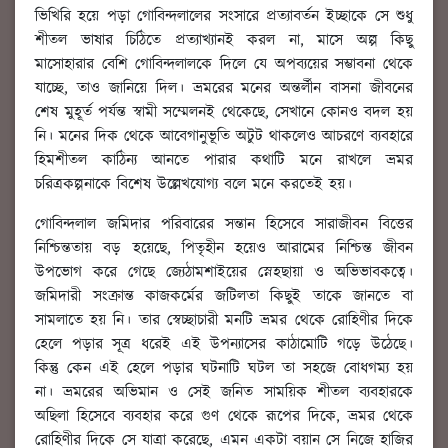
ভিখিরি হয়ে পড়া গোবিন্দলালের সংসারে প্রত্যাবর্তন ইচ্ছাকে সে শুধু
শীতল ভাষার চিঠিতে প্রত্যাখ্যানই করল না, মাসে অল্প কিছু
মাসোহারার বেশি গোবিন্দলালকে দিলে যে অপব্যয়ের সম্ভাবনা থেকে
যাচ্ছে, তাও জানিয়ে দিল। ভ্রমরের মনের অন্তর্লীন বাসনা জীবনের
শেষ মুহূর্ত পর্যন্ত স্বামী সম্মেলনই থেকেছে, সেখানে কোনও বদল হয়
নি। মনের দিক থেকে আবেগানুভূতি অটুট থাকলেও আচরণে ব্যবহারে
হিমশীতল কাঠিন্য আনতে পারার কথাটি মনে রাখলে ভ্রমর
চরিত্রকল্পনাকে বিশেষ উল্লেখযোগ্য বলে মনে করতেই হয়।
গোবিন্দলাল জমিদার পরিবারের সন্তান হিসেবে সারাজীবন বিত্তের
নিশ্চিন্ততায় বড় হয়েছে, পিতৃহীন হয়েও আরামের নিশ্চিন্ত জীবন
উপভোগ করে গেছে জ্যেঠামশাইয়ের স্নেহছায়া ও অভিভাবকত্বে।
জমিদারী সংক্রান্ত কাজকর্মের জটিলতা কিছুই তাকে জানতে বা
সামলাতে হয় নি। তার স্বেচ্ছাচারী মনটি ভ্রমর থেকে রোহিণীর দিকে
হেলে পড়ার সূত্র ধরেই এই উপন্যাসের কাঠামোটি গড়ে উঠেছে।
কিন্তু কেন এই হেলে পড়ার ঘটনাটি ঘটল তা সহজে বোধগম্য হয়
না। ভ্রমরের অভিমান ও সেই জনিত সাময়িক শীতল ব্যবহারকে
অছিলা হিসেবে ব্যবহার করে গুণ থেকে রূপের দিকে, ভ্রমর থেকে
রোহিণীর দিকে সে যাত্রা করেছে, এমন একটা বয়ান সে নিজে হাজির