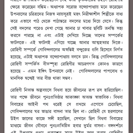
নারীতে রূপান্তরিত করেছিলেন সেই কাজ কৃষ্ণকান্তের উইলে রোহিণীর
ক্ষেত্রে করেছেন বঙ্কিম। অধ্যাপক সরোজ বন্দ্যোপাধ্যায় মনে করেছেন
উপন্যাসের চরিত্রদের নিজস্ব ন্যায়সূত্রই মহৎ নিরীক্ষাশীল শিল্পীকে বাধ্য
করে এভাবে পাঠ থেকে পাঠান্তরে বদলের মধ্যে দিয়ে যেতে। কিন্তু
সেই বদলের পরেও দেখা গেছে আনার চা খাবার ছবিটি ভ্রনস্কি সহ্য
করতে পারছে না এবং এটাই দেখিয়ে দিচ্ছে তাদের সম্পর্কের
ফাটলকে। এই ফাটলই এগিয়ে যাচ্ছে আনার আত্মহত্যার দিকে।
রোহিণী সম্পর্কে গোবিন্দলালের অস্বস্তিই বন্দুকের গুলি হিসেবে নির্গত
হয়েছে, এটাই অধ্যাপক বন্দ্যোপাধ্যায় বলতে চান। কিন্তু গোবিন্দলালের
রোহিণী সম্পর্কিত বীতস্পৃহা রোহিণীর আচরণগত কোনও কারণে
হয়েছে – এমন ইঙ্গিৎ উপন্যাসে নেই। গোবিন্দলালের পাপবোধ ও
মানসিক দ্বন্দ্বেই তার বীজ থাকা সম্ভব।
রোহিণী নিতান্ত অল্পবয়সে বিধবা হয়ে জীবনের রূপ রস হারিয়েছিল।
তার পক্ষে জীবনে পুনঃপ্রতিষ্ঠার আকাঙ্ক্ষা অত্যন্ত স্বাভাবিক। বিধবা
বিবাহের আইনী পথ ধরেই সে প্রথমে এগোতে চেয়েছিল,
গোবিন্দলালের ঘর ভাঙার বাসনা তার ছিল না। রোহিনী যে হরলালের
উইল জালের কাজে সঙ্গী হয়েছিল, সেখানে ছিল বিধবা বিবাহের
মাধ্যমে জীবন যৌবনে পুনঃপ্রতিষ্ঠিত হবার দুর্মর বাসনা। বঙ্গদর্শনে