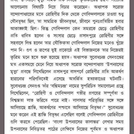
এবং ‘উপন্যাসে মৃত্যু’ নামক এক নিবন্ধে ‘কৃষ্ণকান্তের উইল’ সংক্রান্ত
আলোচনায় বিষয়টি নিয়ে বিচার করেছেন। অধ্যাপক সরোজ
বন্দ্যোপাধ্যায়ের মতে রোহিণীর দিক থেকে গোবিন্দলালকে চাওয়া শুধু
যৌনতৃষ্ণা ছিল, তা সামগ্রিক জীবনতৃষ্ণা, জীবনে পুনঃপ্রতিষ্ঠিত হবার
আকাঙ্ক্ষাই ছিল। কিন্তু গোবিন্দলাল কেন ভ্রমরকে ছেড়ে রোহিণীর
প্রতি ধাবিত হলেন ও সংসার ছেড়ে প্রসাদপুরে রোহিণীর সঙ্গে
সহবাসে লিপ্ত হলেন তার যৌক্তিকতা গোবিন্দলাল নিজের মনেও খুঁজে
পান নি। গুণ ও রূপের দুই প্রকোষ্ঠে এই বিভাজনকে তার নিজেরই
কৃত্রিম মনে হতে শুরু হয়েছে হয়ত। অধ্যাপক সুবোধচন্দ্র সেনগুপ্তের
মত একসময়ে মেনে নিয়ে অধ্যাপক সরোজ বন্দ্যোপাধ্যায় ‘উপন্যাসের
মৃত্যু’ প্রবন্ধে লিখেছিলেন প্রসাদপুর বাসপর্বে রোহিণীর প্রতি আকর্ষণ
হারানোর পরিণতিতেই এসেছে অতর্কিত হত্যাকাণ্ডের ঘটনাটি।
সুবোধচন্দ্র সেনগুপ্ত তাঁর ‘বঙ্কিমচন্দ্র’ নামের সুপরিচিত সমালোচনা গ্রন্থে
লিখেছিলেন, “রোহিণী ও গোবিন্দলাল গভীর প্রণয়ের সম্পূর্ণতা ও
বিশ্বস্ততা লাভ করিতে পারে নাই। লালসার পরিতৃপ্তির সঙ্গে সঙ্গে
আসিয়াছে শ্রান্তি, আকর্ষণের পশ্চাতে আসিয়াছে বিতৃষ্ণা।” সুবোধচন্দ্র
মনে করেন এই শ্রান্তি বিতৃষ্ণা এসেছিল বলেই গোবিন্দলাল রোহিনীকে
গুলি করতে পেরেছিল। ‘বাংলা উপন্যাসের কালান্তর’ লেখার সময়
উপন্যাসের নিবিড়তর পাঠের প্রেক্ষিতে নিজের পূর্বমত ও অধ্যাপক