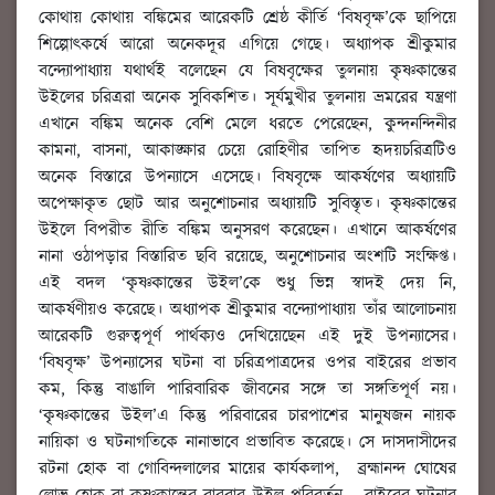
কোথায় কোথায় বঙ্কিমের আরেকটি শ্রেষ্ঠ কীর্তি ‘বিষবৃক্ষ’কে ছাপিয়ে
শিল্পোৎকর্ষে আরো অনেকদূর এগিয়ে গেছে। অধ্যাপক শ্রীকুমার
বন্দ্যোপাধ্যায় যথার্থই বলেছেন যে বিষবৃক্ষের তুলনায় কৃষ্ণকান্তের
উইলের চরিত্ররা অনেক সুবিকশিত। সূর্যমুখীর তুলনায় ভ্রমরের যন্ত্রণা
এখানে বঙ্কিম অনেক বেশি মেলে ধরতে পেরেছেন, কুন্দনন্দিনীর
কামনা, বাসনা, আকাঙ্ক্ষার চেয়ে রোহিণীর তাপিত হৃদয়চরিত্রটিও
অনেক বিস্তারে উপন্যাসে এসেছে। বিষবৃক্ষে আকর্ষণের অধ্যায়টি
অপেক্ষাকৃত ছোট আর অনুশোচনার অধ্যায়টি সুবিস্তৃত। কৃষ্ণকান্তের
উইলে বিপরীত রীতি বঙ্কিম অনুসরণ করেছেন। এখানে আকর্ষণের
নানা ওঠাপড়ার বিস্তারিত ছবি রয়েছে, অনুশোচনার অংশটি সংক্ষিপ্ত।
এই বদল ‘কৃষ্ণকান্তের উইল’কে শুধু ভিন্ন স্বাদই দেয় নি,
আকর্ষণীয়ও করেছে। অধ্যাপক শ্রীকুমার বন্দ্যোপাধ্যায় তাঁর আলোচনায়
আরেকটি গুরুত্বপূর্ণ পার্থক্যও দেখিয়েছেন এই দুই উপন্যাসের।
‘বিষবৃক্ষ’ উপন্যাসের ঘটনা বা চরিত্রপাত্রদের ওপর বাইরের প্রভাব
কম, কিন্তু বাঙালি পারিবারিক জীবনের সঙ্গে তা সঙ্গতিপূর্ণ নয়।
‘কৃষ্ণকান্তের উইল’এ কিন্তু পরিবারের চারপাশের মানুষজন নায়ক
নায়িকা ও ঘটনাগতিকে নানাভাবে প্রভাবিত করেছে। সে দাসদাসীদের
রটনা হোক বা গোবিন্দলালের মায়ের কার্যকলাপ, ব্রহ্মানন্দ ঘোষের