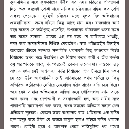
কুন্দনন্দিনীর সঙ্গে কৃষ্ণকান্তের উইল এর ভ্রমর চরিত্রের প্রতিতুলনা
দিয়ে শুরু করলেই বোঝা যাবে নায়িকার চরিত্রায়নে বঙ্কিম কত বেশি
সাফল্য পেয়েছেন। সূর্যমুখী চরিত্রের মধ্যে মূলত ছিল অভিমানের
একমাত্রিকতা। ভ্রমর চরিত্রে কিন্তু আছে নানা স্তর। বাল্যকালে আট
বছর বয়েসে সে স্বামীগৃহে এসেছিল, উপন্যাসের ঘটনাকাল শুরুর সময়
তার বয়েস সতেরো। মাঝের এই নয় বছর সে কাটিয়েছে শাশুড়ি,
ননদ আর দাসদাসীদের নিশ্চিন্ত ঘেরাটোপ। তার পরিশ্রমহীন চিন্তাহীন
আরামের জীবনে দাম্পত্য সম্পর্কিত ধারনাবলী কিছু আপ্তবাক্য নির্ভর
বিশ্বাসের ওপর গড়ে উঠেছিল। সে বিশ্বাস করত স্বামী ও স্ত্রীর কর্তব্য
শুধু পরস্পরকে ভাবা, পরস্পরকেই কেবল ভালোবাসা। বাস্তবের রূঢ়
আঘাত যখন সেই আপ্তবাক্য নির্ভর বিশ্বাসের ভিত টলিয়ে দিল তখন
সে হয়ে উঠল অভিমানিনী। সেই অভিমানের প্রথম পর্যায়ে সে কিছু
অতিরিক্ত কঠোরতাও দেখিয়ে ফেলেছিল হঠাৎ বাপের বাড়ি চলে গিয়ে।
তবে সেই সামান্য অভিমানকে অছিলা করে গোবিন্দলাল যখন তাকে
ত্যাগ করল এবং দেশত্যাগী ও সংসারত্যাগী হল, অন্য নারীর সঙ্গে
পাকাপাকি সহবাসপর্ব শুরু করল, তখন ভ্রমনের অভিমান বদলে গেল
প্রতিজ্ঞার দৃঢ়তায়। কোমল ভ্রমর আঘাতের ঘাত প্রতিঘাতে এত কঠিন
ইস্পাতদৃঢ় অয়ে উঠল যে অন্তরে আকুল হয়েও বাইরে কঠিন থাকতে
পারল। রোহিণী হত্যা ও আদালত থেকে শাস্তিমুক্তির পর পথের