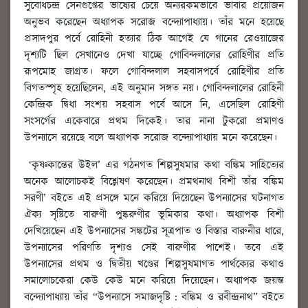
সুবোধচন্দ্র সেনগুপ্তের ভাষ্যের চেয়ে অন্যরকমভাবে ভাবার প্রয়োজন
অনুভব করেছেন অধ্যাপক সরোজ বন্দ্যোপাধ্যায়। তাঁর মনে হয়েছে
প্রসাদপুর পর্বে রোহিনী হত্যার ঠিক আগেই যে গানের রেওয়াজের
দৃশ্যটি ছিল সেখানেও দেখা যাচ্ছে গোবিন্দলালের রোহিণীর প্রতি
রূপমোহ জাগ্রত। ফলে গোবিন্দলাল সহবাসপর্বে রোহিণীর প্রতি
বিগতস্পৃহ হয়েছিলেন, এই অনুমান সঙ্গত নয়। গোবিন্দলালের রোহিনী
কেন্দ্রিক দ্বিধা সংশয় সহবাস পর্বে আসে নি, এসেছিল রোহিণী
সংসর্গের একেবারে প্রথম দিকেই। তার নানা টুকরো প্রমাণও
উপন্যাসে রয়েছে বলে অধ্যাপক সরোজ বন্দ্যোপাধ্যায় মনে করেছেন।
‘কৃষ্ণকান্তের উইল’ এর গঠনগত শিল্পসুষমার কথা বঙ্কিম সাহিত্যের
অনেক আলোচকই বিশ্লেষণ করেছেন। প্রমথনাথ বিশী তাঁর বঙ্কিম
সরণী’ বইতে এই প্রসঙ্গে মনে করিয়ে দিয়েছেন উপন্যাসের ঘটনাগত
ঐক্য সৃষ্টিতে বারুণী পুষ্করুণীর ভূমিকার কথা। অধ্যাপক বিশী
দেখিয়েছেন এই উপন্যাসের সঙ্কটের সূত্রপাত ও বিস্তার বারুনীর ধারে,
উপন্যাসের পরিণতি দৃশ্যও সেই বারুণীর পাশেই। তবে এই
উপন্যাসের প্রথম ও দ্বিতীয় খণ্ডের শিল্পসুষমাগত পার্থক্যের কথাও
সমালোচকেরা কেউ কেউ মনে করিয়ে দিয়েছেন। অধ্যাপক জয়ন্ত
বন্দ্যোপাধ্যায় তাঁর “উপন্যাসে সমাজদৃষ্টি : বঙ্কিম ও রবীন্দ্রনাথ” বইতে