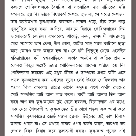
যায়। পিতার মৃত্যুর পরেও জ্যাঠামশাই, মা, দিদির তত্ত্বাবধানের
কল্যাণে গোবিন্দলালকে বৈষয়িক বা সাংসারিক দায় দায়িত্বের ঝক্কি
সামলাতে হয় নি। তাকে বিষয়কর্ম দেখতে হত না, সে সবের দেখভাল
তার জ্যাঠামশায় কৃষ্ণকান্তই করতেন। নভেল পড়ে, স্ত্রীর সঙ্গে গল্পে
খুনসুটিতে মধুর সময় কাটিয়ে, আরামে বিরামে গোবিন্দলালের দিন
ভালোভাবেই চলছিল। ভ্রমরকেও শাশুড়ি, ননদ, দাসদাসী আদরযত্নে
ঘেরা সংসারে তাস খেলা, উল বোনা, স্বামীর সঙ্গে সময় কাটানো ছাড়া
অন্য কোনও কাজ করতে হত না। সে ধনী পিতৃগৃহ থেকে এসেছিল
হরিদ্রাগ্রামের ধনী শ্বশুরবাড়িতে। অভাব অনটন বা কায়িক শ্রম –
কোনও কিছুর সঙ্গেই ভ্রমর গোবিন্দলালের আবাল্য পরিচয় হয় নি।
গোবিন্দলাল ভ্রমরের এই মধুর জীবন ও দাম্পত্যে প্রথম কাঁটা এসে
পড়ল কৃষ্ণকান্তের করা উইলের সূত্রে। সেই উইলে গোবিন্দলাল তার
প্রয়াত পিতা রামকান্ত রায়ের ভাগের সমুদয় অংশ অর্থাৎ রায়দের
মোট সম্পত্তির আট আনা লাভ করল। বাকী আট আনার তিন আনা
করে ভাগ হল কৃষ্ণকান্তের দুই ছেলে হরলাল, বিনোদলাল এর মধ্যে,
এক মেয়ে শৈলবতী ও কৃষ্ণকান্তের স্ত্রীর ভাগে পড়ল এক আনা করে
সম্পত্তি। কৃষ্ণকান্তের জ্যেষ্ঠ সন্তান হরলাল উইলের এই ভাগ বিন্যাস
মানতে পারল না। সে প্রথমে বাবার ওপর তর্জন করল, তারপর ভয়
দেখাল বিধবা বিবাহ করে কুলত্যাগী হবার। কৃষ্ণকান্ত পুত্রের এই