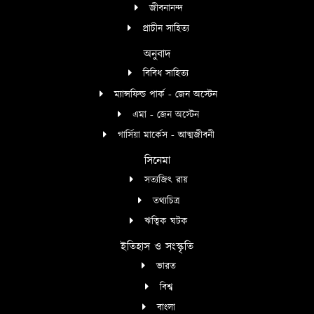
জীবনানন্দ
প্রাচীন সাহিত্য
অনুবাদ
বিবিধ সাহিত্য
ম্যান্সফিল্ড পার্ক - জেন অস্টেন
এমা - জেন অস্টেন
গার্সিয়া মার্কেস - আত্মজীবনী
সিনেমা
সত্যজিৎ রায়
তথ্যচিত্র
ঋত্বিক ঘটক
ইতিহাস ও সংস্কৃতি
ভারত
বিশ্ব
বাংলা