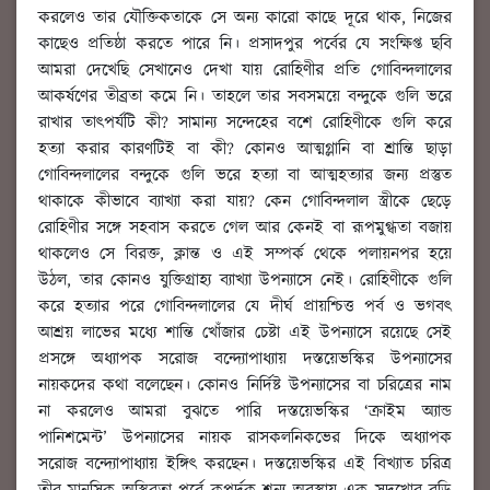
করলেও তার যৌক্তিকতাকে সে অন্য কারো কাছে দূরে থাক, নিজের
কাছেও প্রতিষ্ঠা করতে পারে নি। প্রসাদপুর পর্বের যে সংক্ষিপ্ত ছবি
আমরা দেখেছি সেখানেও দেখা যায় রোহিণীর প্রতি গোবিন্দলালের
আকর্ষণের তীব্রতা কমে নি। তাহলে তার সবসময়ে বন্দুকে গুলি ভরে
রাখার তাৎপর্যটি কী? সামান্য সন্দেহের বশে রোহিণীকে গুলি করে
হত্যা করার কারণটিই বা কী? কোনও আত্মগ্লানি বা শ্রান্তি ছাড়া
গোবিন্দলালের বন্দুকে গুলি ভরে হত্যা বা আত্মহত্যার জন্য প্রস্তুত
থাকাকে কীভাবে ব্যাখ্যা করা যায়? কেন গোবিন্দলাল স্ত্রীকে ছেড়ে
রোহিণীর সঙ্গে সহবাস করতে গেল আর কেনই বা রূপমুগ্ধতা বজায়
থাকলেও সে বিরক্ত, ক্লান্ত ও এই সম্পর্ক থেকে পলায়নপর হয়ে
উঠল, তার কোনও যুক্তিগ্রাহ্য ব্যাখ্যা উপন্যাসে নেই। রোহিণীকে গুলি
করে হত্যার পরে গোবিন্দলালের যে দীর্ঘ প্রায়শ্চিত্ত পর্ব ও ভগবৎ
আশ্রয় লাভের মধ্যে শান্তি খোঁজার চেষ্টা এই উপন্যাসে রয়েছে সেই
প্রসঙ্গে অধ্যাপক সরোজ বন্দ্যোপাধ্যায় দস্তয়েভস্কির উপন্যাসের
নায়কদের কথা বলেছেন। কোনও নির্দিষ্ট উপন্যাসের বা চরিত্রের নাম
না করলেও আমরা বুঝতে পারি দস্তয়েভস্কির ‘ক্রাইম অ্যান্ড
পানিশমেন্ট’ উপন্যাসের নায়ক রাসকলনিকভের দিকে অধ্যাপক
সরোজ বন্দ্যোপাধ্যায় ইঙ্গিৎ করছেন। দস্তয়েভস্কির এই বিখ্যাত চরিত্র