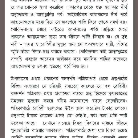
তীব্র মানসিক অস্থিরতা পর্বে কপর্দক শূন্য অবস্থায় এক সুদখোর বুড়ি
ও তার বোনকে হত্যা করেছিল । তারপর থেকে শুরু হয় তার দীর্ঘ
অনুশোচনা ও আত্মগ্লানির পর্ব। সাইবেরিয়ায় কারাবাসের দীর্ঘ পর্বে
আত্মমোক্ষণের মধ্যে দিয়ে সে অবশেষে শান্তি ফিরে পেতে সমর্থ হয়।
গোবিন্দলালও বোঝে বাইরের আদালতের শাস্তি এড়িয়ে যেতে
পারলেও আত্মমোক্ষণ ছাড়া তার জীবনে শান্তি ফিরবে না। যে দুই
নারী – ভ্রমর ও রোহিণীর মৃত্যুর জন্য সে প্রত্যক্ষভাবে দায়ী, তাঁদের
স্মৃতি তাঁকে নিয়ত দগ্ধ করতে থাকবে। গোবিন্দলাল তাই ভ্রাতুষ্পুত্রের
সম্পত্তি গ্রহণের আবেদন অস্বীকার করে মানসিক শান্তির অন্বেষণে
আত্মমোক্ষণ ও ভগবৎ স্মরণের পর্বে লিপ্ত হয়।
উপন্যাসের প্রথম প্রকাশের বঙ্গদর্শন পত্রিকাপাঠ থেকে গ্রন্থপাঠের
বিভিন্ন সংস্করণে যে চরিত্রটি সবচেয়ে বদলেছে সে হল রোহিণী।
বঙ্গদর্শন পত্রিকায় প্রথম প্রকাশের পাঠকে গ্রন্থ হিসেবে কৃষ্ণকান্তের
উইলের মুদ্রণের সময়ে বঙ্কিম অনেকাংশে বদলে ফেলেছিলেন।
পত্রিকাপাঠে রোহিণী হরলালের উইল জাল করেছিল টাকার লোভে।
গ্রন্থপাঠে টাকার লোভের প্রসঙ্গ তো নেই-ই, বরং তার প্রতি স্পষ্ট
উপেক্ষা আছে। সেখানে এসেছে বিধবা বিবাহের মাধ্যমে জীবনে
পুনঃপ্রতিষ্ঠা পাওয়ার আকাঙ্ক্ষা। পত্রিকাপাঠে দেখা যায় বিধবা হয়েও