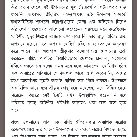
লোভ হোক বা কৃষ্ণকান্তের বারবার উইল পরিবর্তন – বাইরের ঘটনার
তীব্র প্রভাব থেকে এই উপন্যাসের মূল চরিত্রবর্গ বা ঘটনাপ্রবাহ মুক্ত
থাকেনি। অধ্যাপক শ্রীকুমার বন্দ্যোপাধ্যায় এই উপন্যাস সম্পর্কে
কথাসাহিত্যিক শরৎচন্দ্র চট্টোপাধ্যায়ের তোলা এক অভিযোগ নিয়েও
তাঁর লেখায় গুরুত্বসহ আলোচনা করেছেন। শরৎচন্দ্র মনে করেছিলেন
রোহিণীর মৃত্যু শিল্পের ন্যায়কে রক্ষা করে নি, তার মৃত্যু অকিত এক
অপরাধে হয়েছে। সে অপরাধ রোহিণী চরিত্রের ন্যায়সূত্রকে অনুসরণ
করে আসে নি। অধ্যাপক শ্রীকুমার বন্দ্যোপাধ্যায় দেখানোর চেষ্টা
করেছেন বঙ্কিম পাপচিত্র বিস্তারিতভাবে দেখাতে চান না, সংক্ষেপে
ইঙ্গিতে বলতে চান বলেই এমন মনে হচ্ছে আমাদের। রোহিণীর হঠাৎ
এক অন্যায়ের পরিমাণে গোবিন্দলাল তাকে গুলি করেন নি, তাদের
মধ্যে আকর্ষণের সূত্রটি আগেই স্খলিত হয়ে গিয়ে থাকবে। উপন্যাসে
তার ইঙ্গিৎ আছে বলে শ্রীকুমারবাবু মনে করেছেন, তবে তিনিও মেনে
নিয়েছেন বিস্তারে সেই চিত্রটি বঙ্কিম উপস্থাপিত করেন নি বলে
পাঠকের কাছে রোহিণীর পরিণতি অকস্মাৎ ধাক্কা বলে মনে হতে
পারে।
বাংলা উপন্যাসের আর এক বিশিষ্ট ইতিহাসকার অধ্যাপক সরোজ
বন্দ্যোপাধ্যায়ও তাঁর ‘বাংলা উপন্যাসের কালান্তর’ নামের বিখ্যাত বইতে