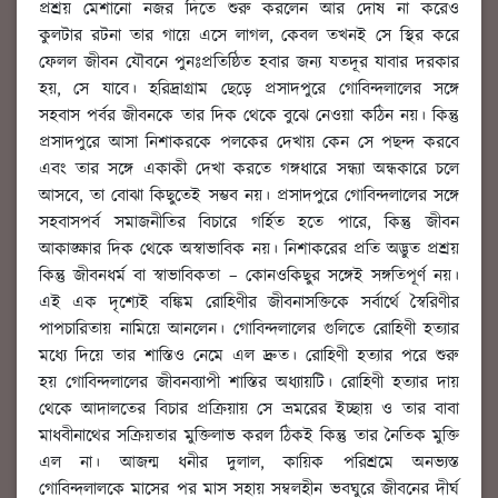
প্রশ্রয় মেশানো নজর দিতে শুরু করলেন আর দোষ না করেও
কুলটার রটনা তার গায়ে এসে লাগল, কেবল তখনই সে স্থির করে
ফেলল জীবন যৌবনে পুনঃপ্রতিষ্ঠিত হবার জন্য যতদূর যাবার দরকার
হয়, সে যাবে। হরিদ্রাগ্রাম ছেড়ে প্রসাদপুরে গোবিন্দলালের সঙ্গে
সহবাস পর্বর জীবনকে তার দিক থেকে বুঝে নেওয়া কঠিন নয়। কিন্তু
প্রসাদপুরে আসা নিশাকরকে পলকের দেখায় কেন সে পছন্দ করবে
এবং তার সঙ্গে একাকী দেখা করতে গঙ্গধারে সন্ধ্যা অন্ধকারে চলে
আসবে, তা বোঝা কিছুতেই সম্ভব নয়। প্রসাদপুরে গোবিন্দলালের সঙ্গে
সহবাসপর্ব সমাজনীতির বিচারে গর্হিত হতে পারে, কিন্তু জীবন
আকাঙ্ক্ষার দিক থেকে অস্বাভাবিক নয়। নিশাকরের প্রতি অদ্ভুত প্রশ্রয়
কিন্তু জীবনধর্ম বা স্বাভাবিকতা – কোনওকিছুর সঙ্গেই সঙ্গতিপূর্ণ নয়।
এই এক দৃশ্যেই বঙ্কিম রোহিণীর জীবনাসক্তিকে সর্বার্থে স্বৈরিণীর
পাপচারিতায় নামিয়ে আনলেন। গোবিন্দলালের গুলিতে রোহিণী হত্যার
মধ্যে দিয়ে তার শাস্তিও নেমে এল দ্রুত। রোহিণী হত্যার পরে শুরু
হয় গোবিন্দলালের জীবনব্যাপী শাস্তির অধ্যায়টি। রোহিণী হত্যার দায়
থেকে আদালতের বিচার প্রক্রিয়ায় সে ভ্রমরের ইচ্ছায় ও তার বাবা
মাধবীনাথের সক্রিয়তার মুক্তিলাভ করল ঠিকই কিন্তু তার নৈতিক মুক্তি
এল না। আজন্ম ধনীর দুলাল, কায়িক পরিশ্রমে অনভ্যস্ত
গোবিন্দলালকে মাসের পর মাস সহায় সম্বলহীন ভবঘুরে জীবনের দীর্ঘ