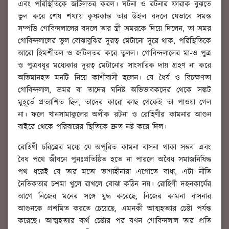
এবং পরিস্থিতিকে জটিলতর করল। ঘটনা ও রটনার ফারাক বুঝতে
ভুল করে শেষ শয্যায় কৃষ্ণকান্ত তার উইল বদলে যেভাবে সমস্ত
সম্পত্তি গোবিন্দলালের বদলে তার স্ত্রী ভ্রমরকে দিয়ে দিলেন, তা ভ্রমর
গোবিন্দলালের ভুল বোঝাবুঝির দূরত্ব মেটানো দূরে থাক, পরিস্থিতিকে
আরো হিমশীতল ও জটিলতর করে তুলল। গোবিন্দলালের মা-ও পুত্র
ও পুত্রবধূর মধ্যেকার দূরত্ব মেটানোর সাংসারিক দায় গ্রহণ না করে
অভিমানহত মনটি নিয়ে কাশীবাসী হলেন। যে ধৈর্য ও বিচক্ষণতা
গোবিন্দলাল, ভ্রমর বা তাদের ঘনিষ্ট অভিভাবকদের থেকে সঙ্কট
মুহূর্তে প্রত্যাশিত ছিল, তাদের কারো কাছ থেকেই তা পাওয়া গেল
না। ফলে খানসামাকুলের অলীক রটনা ও রোহিণীর কামনার আগুন
বাইরে থেকে পরিবারের স্থিতিকে দ্রুত নষ্ট করে দিল।
রোহিণী চরিত্রের মধ্যে যে অপূরিত কামনা বাসনা থাকা সম্ভব এবং
বৈধ পথে জীবনে পুনঃপ্রতিষ্ঠিত হতে না পারলে অবৈধ সমাজনিষিদ্ধ
পথ ধরেই যে তার মতো ভাগ্যহীনারা এগোতে বাধ্য, এটা নীতি
নৈতিকতার চশমা খুলে রাখলে বোঝা কঠিন নয়। রোহিণী দহনকার্যের
আগে নিজের মনের সঙ্গে যুদ্ধ করেছে, নিজের কামনা বাসনার
আগুনকে প্রশমিত করতে চেয়েছে, এমনকী আত্মহত্যার চেষ্টা পর্যন্ত
করেছে। আত্মহত্যার ব্যর্থ চেষ্টার পর যখন গোবিন্দলাল তার প্রতি