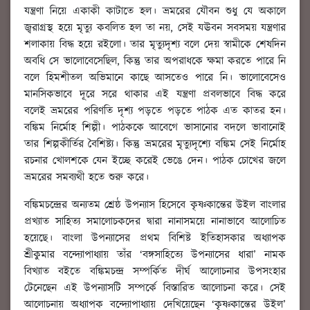
যন্ত্রণা নিয়ে একাকী কাটাতে হল। ভ্রমরের যৌবন শুধু যে অকালে
জ্বরাগ্রস্থ হয়ে মৃত্যু কবলিত হল তা নয়, সেই যঊবন সবসময় যন্ত্রণার
শলাকায় বিদ্ধ হয়ে রইলো। তার মৃত্যুদৃশ্য বলে দেয় স্বামীকে শেষদিন
অবধি সে ভালোবেসেছিল, কিন্তু তার অপরাধকে ক্ষমা করতে পারে নি
বলে হিমশীতল অভিমানে কাছে আসতেও পারে নি। ভালোবেসেও
মানসিকভাবে দূরে সরে থাকার এই যন্ত্রণা প্রবলভাবে বিদ্ধ করে
বলেই ভ্রমরের পরিণতি দৃশ্য পড়তে পড়তে পাঠক এত কাতর হন।
বঙ্কিম নির্মোহ শিল্পী। পাঠককে আবেগে ভাসানোর বদলে ভাবানোই
তার শিল্পকীর্তির বৈশিষ্ট্য। কিন্তু ভ্রমরের মৃত্যুদৃশ্যে বঙ্কিম সেই নির্মোহ
রচনার খোলশকে যেন ইচ্ছে করেই ভেঙে দেন। পাঠক চোখের জলে
ভ্রমরের সমব্যথী হতে শুরু করে।
বঙ্কিমচন্দ্রের অন্যতম শ্রেষ্ঠ উপন্যাস হিসেবে কৃষ্ণকান্তের উইল বাংলার
প্রখ্যাত সাহিত্য সমালোচকদের দ্বারা নানাসময়ে নানাভাবে আলোচিত
হয়েছে। বাংলা উপন্যাসের প্রথম বিশিষ্ট ইতিহাসকার অধ্যাপক
শ্রীকুমার বন্দ্যোপাধ্যায় তাঁর ‘বঙ্গসাহিত্যে উপন্যাসের ধারা’ নামক
বিখ্যাত বইতে বঙ্কিমচন্দ্র সম্পর্কিত দীর্ঘ আলোচনার উপসংহার
টেনেছেন এই উপন্যাসটি সম্পর্কে বিস্তারিত আলোচনা করে। সেই
আলোচনায় অধ্যাপক বন্দ্যোপাধ্যায় দেখিয়েছেন ‘কৃষ্ণকান্তের উইল’